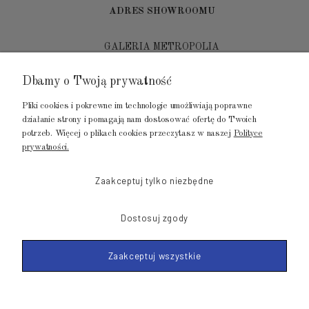
ADRES SHOWROOMU
GALERIA METROPOLIA
ul. Jana Kilińskiego 4
Dbamy o Twoją prywatność
80-452 Gdańsk
Pliki cookies i pokrewne im technologie umożliwiają poprawne
tel.: 502 104 104
działanie strony i pomagają nam dostosować ofertę do Twoich
potrzeb. Więcej o plikach cookies przeczytasz w naszej
Polityce
mail: biuro@luksusowysen.pl
prywatności.
Zaakceptuj tylko niezbędne
Dostosuj zgody
© 2011-2026 LuksusowySen.pl
Zaakceptuj wszystkie
Shoper Premium
Made with
by mamezi.pl
POKAŻ PEŁNĄ WERSJĘ STRONY