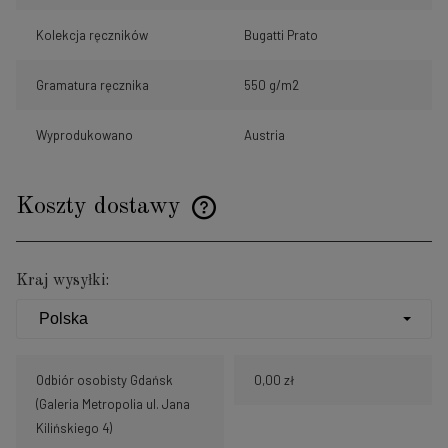
Kolekcja ręczników
Bugatti Prato
Gramatura ręcznika
550 g/m2
Wyprodukowano
Austria
Koszty dostawy
Cena nie zawiera ewentualnych kosztów płatności
Kraj wysyłki:
Odbiór osobisty Gdańsk
0,00 zł
(Galeria Metropolia ul. Jana
Kilińskiego 4)