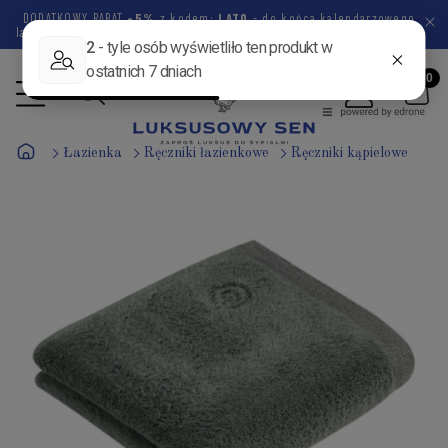
DODATKOWY RABAT
-5%
z kodem:
LATO
- do końca kalendarzowego
lata pozostało
47 dni
6 godzin
15 minut
38 sekund
Łazienka
Ręczniki łazienkowe
Ręczniki kąpielowe