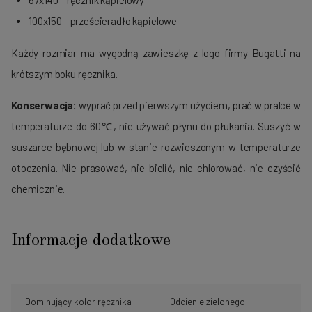
67x140
- ręcznik kąpielowy
100x150
- prześcieradło kąpielowe
Każdy rozmiar ma wygodną zawieszkę z logo firmy Bugatti na
krótszym boku ręcznika.
Konserwacja:
wyprać przed pierwszym użyciem, prać w pralce w
temperaturze do 60℃, nie używać płynu do płukania.
Suszyć w
suszarce bębnowej lub w stanie rozwieszonym w temperaturze
otoczenia. Nie prasować, nie bielić, nie chlorować, nie czyścić
chemicznie.
Informacje dodatkowe
Dominujący kolor ręcznika
Odcienie zielonego