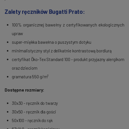
Zalety ręczników Bugatti Prato:
100% organicznej bawełny z certyfikowanych ekologicznych
upraw
super-miękka
bawełna o puszystym dotyku
minimalistyczny styl z delikatnie kontrastową bordiurą
certyfikat
Öko-Tex
Standard 100 - produkt przyjazny alergikom
oraz dzieciom
gramatura 550 g/m²
Dostępne rozmiary:
30x30
- ręcznik do twarzy
30x50
- ręcznik dla gości
50x100
- ręcznik do rąk