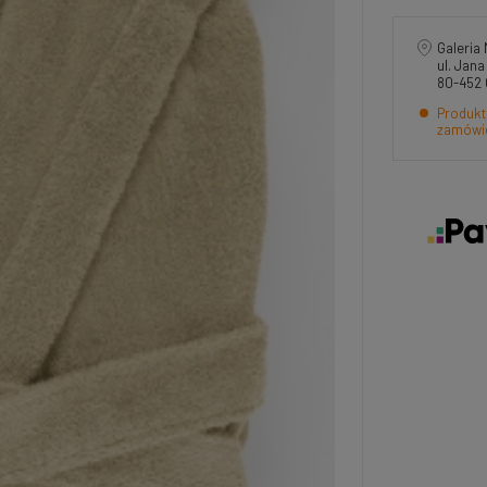
Galeria 
ul. Jan
80-452
Produkt
zamówi