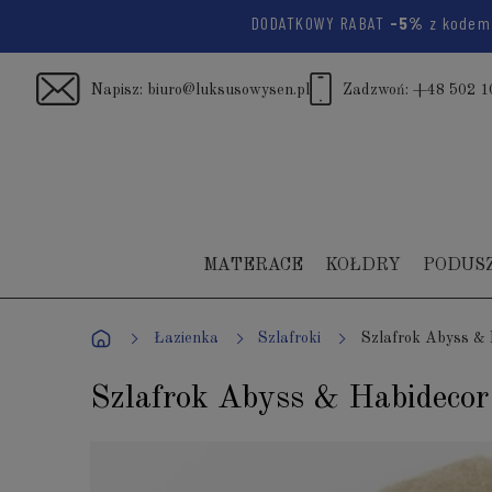
DODATKOWY RABAT
-5%
z kode
Napisz:
biuro@luksusowysen.pl
Zadzwoń:
+48 502 1
MATERACE
KOŁDRY
PODUS
Łazienka
Szlafroki
Szlafrok Abyss & 
Szlafrok Abyss & Habideco