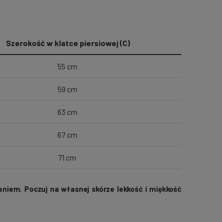
Szerokość w klatce piersiowej (C)
55 cm
59 cm
63 cm
67 cm
71 cm
eniem. Poczuj na własnej skórze lekkość i miękkość