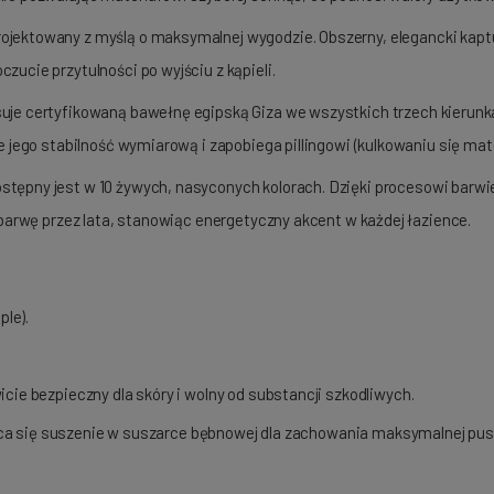
projektowany z myślą o maksymalnej wygodzie. Obszerny, elegancki kap
ucie przytulności po wyjściu z kąpieli.
je certyfikowaną bawełnę egipską Giza we wszystkich trzech kierunkac
 jego stabilność wymiarową i zapobiega pillingowi (kulkowaniu się mate
dostępny jest w 10 żywych, nasyconych kolorach. Dzięki procesowi ba
 barwę przez lata, stanowiąc energetyczny akcent w każdej łazience.
le).
cie bezpieczny dla skóry i wolny od substancji szkodliwych.
eca się suszenie w suszarce bębnowej dla zachowania maksymalnej pus