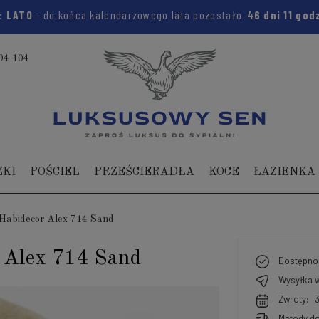
m:
LATO
- do końca kalendarzowego lata pozostało
46 dni
11 god
04 104
ZKI
POŚCIEL
PRZEŚCIERADŁA
KOCE
ŁAZIENKA
Habidecor Alex 714 Sand
r Alex 714 Sand
Dostępno
Wysyłka w
Zwroty:
Metody do