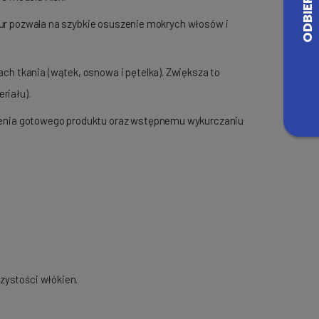
tur pozwala na szybkie osuszenie mokrych włosów i
h tkania (wątek, osnowa i pętelka). Zwiększa to
riału).
rwienia gotowego produktu oraz wstępnemu wykurczaniu
zystości włókien.