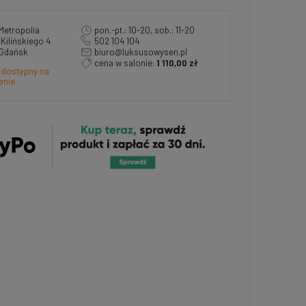
Metropolia
pon.-pt.: 10-20, sob.: 11-20
a Kilińskiego 4
502 104 104
 Gdańsk
biuro@luksusowysen.pl
cena w salonie:
1 110,00 zł
 dostępny na
enie