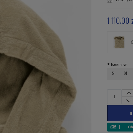
1 110,00 
*
Rozmiar:
S
M
D