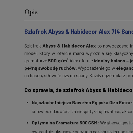
Opis
Szlafrok Abyss & Habidecor Alex 714 San
Szlafrok
Abyss & Habidecor Alex
to nowoczesna int
model, który w ofercie marki wyróżnia się klasyczn
gramaturze
500 g/m²
Alex oferuje
idealny balans – 
pełną swobodę ruchów
. Wyposażenie go w
eleganc
na basen, siłownię czy do sauny. Każdy egzemplarz pr
Co sprawia, że szlafrok Abyss & Habideco
Najszlachetniejsza Bawełna Egipska Giza Extra
surowiec odpowiada za niespotykaną trwałość, aksami
Optymalna Gramatura 500 GSM
: Wyjątkowa gęstoś
gwarantuje luksusowe odczucia na skórze, jednocześn