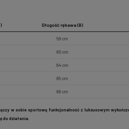
)
Długość rękawa (B)
59 cm
60 cm
64 cm
65 cm
66 cm
y łączy w sobie sportową funkcjonalność z luksusowym wykończ
ę do działania.