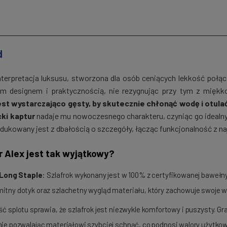
d
erpretacja luksusu, stworzona dla osób ceniących lekkość połąc
ym designem i praktycznością, nie rezygnując przy tym z miękkoś
jest wystarczająco gęsty, by skutecznie chłonąć wodę i otulać
ki kaptur
nadaje mu nowoczesnego charakteru, czyniąc go idealny
odukowany jest z dbałością o szczegóły, łącząc funkcjonalność z n
r Alex jest tak wyjątkowy?
-Long Staple
: Szlafrok wykonany jest w 100% z certyfikowanej bawełny
tny dotyk oraz szlachetny wygląd materiału, który zachowuje swoje wł
ć splotu sprawia, że szlafrok jest niezwykle komfortowy i puszysty. Gr
ie pozwalając materiałowi szybciej schnąć, co podnosi walory użytkow