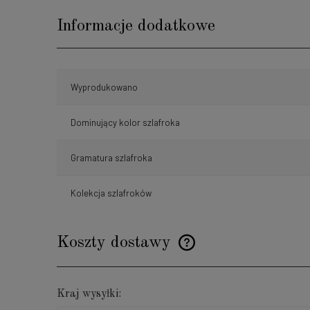
Informacje dodatkowe
Wyprodukowano
Dominujący kolor szlafroka
Gramatura szlafroka
Kolekcja szlafroków
Koszty dostawy
Cena nie zawiera ewentualnyc
Kraj wysyłki:
płatności