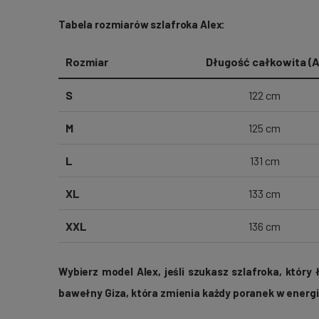
Tabela rozmiarów szlafroka Alex:
Rozmiar
Długość całkowita (A
S
122 cm
M
125 cm
L
131 cm
XL
133 cm
XXL
136 cm
Wybierz model Alex, jeśli szukasz szlafroka, któr
bawełny Giza, która zmienia każdy poranek w energi