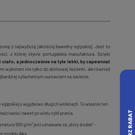
zoną z najwyższą jakością bawełny egipskiej. Jest to
ci, z której słynie portugalska manufaktura. Dzięki
 ciało, a jednocześnie na tyle lekki, by zapewniać
m wyborem nie tylko do domowej łazienki, ale również
ajbardziej szlachetnym surowcem na świecie.
 egipskiej o wyjątkowo długich włóknach. To właśnie ten
aściwości nawet po wielu cykli prania.
amatura 500 g/m² jest uznawana za „złoty środek” –
e modelu Alex.