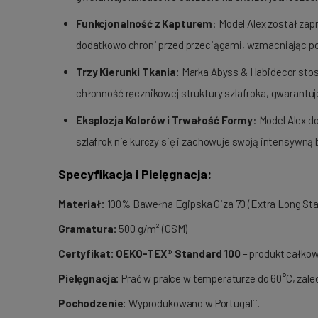
Funkcjonalność z Kapturem
: Model Alex został za
dodatkowo chroni przed przeciągami, wzmacniając pocz
Trzy Kierunki Tkania
:
Marka Abyss & Habidecor stosu
chłonność ręcznikowej struktury szlafroka, gwarantuje
Eksplozja Kolorów i Trwałość Formy
: Model Alex 
szlafrok nie kurczy się i zachowuje swoją intensywną
Specyfikacja i Pielęgnacja:
Materiał:
100% Bawełna Egipska Giza 70 (Extra Long Stap
Gramatura:
500 g/m² (GSM)
Certyfikat:
OEKO-TEX® Standard 100
– produkt całkowi
Pielęgnacja:
Prać w pralce w temperaturze do 60°C, zal
Pochodzenie:
Wyprodukowano w Portugalii.