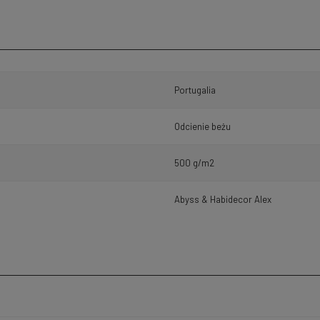
Portugalia
Odcienie beżu
500 g/m2
Abyss & Habidecor Alex
h kosztów