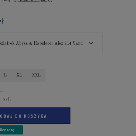
zł
Szlafrok Abyss & Habidecor Alex 714 Sand
L
XL
XXL
szt.
ODAJ DO KOSZYKA