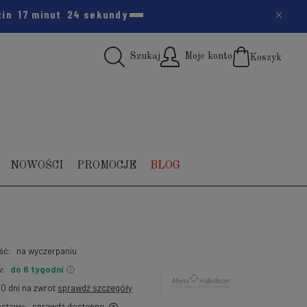
zin
17 minut
22 sekundy
Szukaj
Moje konto
Koszyk
(pus
NOWOŚCI
PROMOCJE
BLOG
ść:
na wyczerpaniu
:
do 6 tygodni
30 dni na zwrot
sprawdź szczegóły
stawy:
sprawdź dostępne