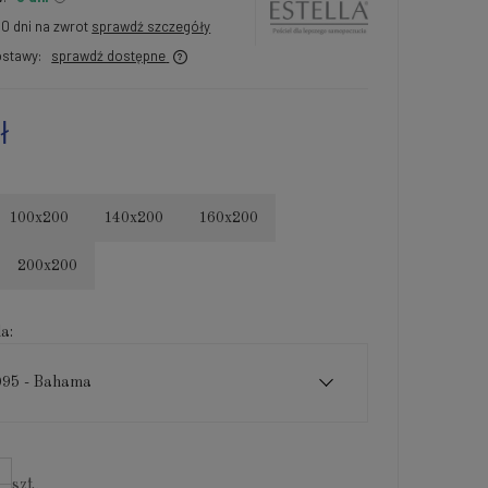
30 dni na zwrot
sprawdź szczegóły
stawy:
sprawdź dostępne
ł
100x200
140x200
160x200
200x200
a:
095 - Bahama
szt.