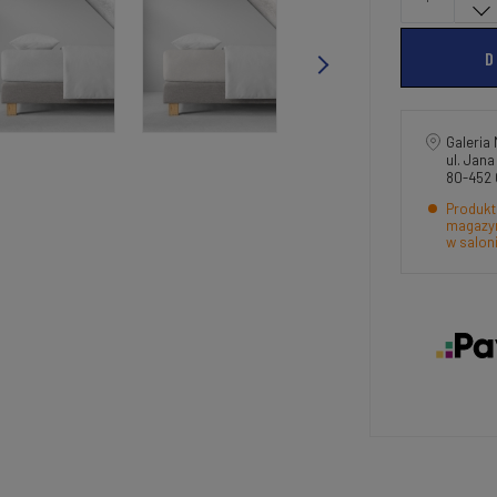
D
Galeria 
ul. Jan
80-452
Produkt
magazyn
w salon