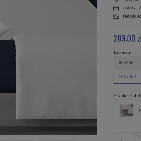
Zwroty:
Metody do
289,00 z
Rozmiar
90x200
180x200
*
Kolor Estell