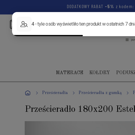
DODATKOWY RABAT
-5%
z kodem
Napisz:
biuro@luksusowysen.pl
Zadzwoń:
+48 502 1
MATERACE
KOŁDRY
PODUS
Prześcieradła
Prześcieradła z gumką
P
Prześcieradło 180x200 Este