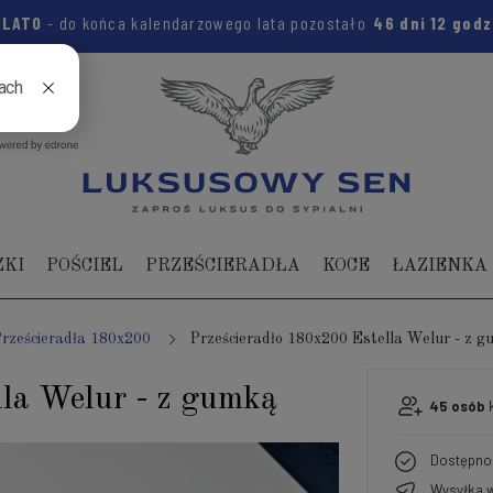
:
LATO
- do końca kalendarzowego lata pozostało
46 dni
12 god
04 104
ZKI
POŚCIEL
PRZEŚCIERADŁA
KOCE
ŁAZIENKA
rześcieradła 180x200
Prześcieradło 180x200 Estella Welur - z 
lla Welur - z gumką
45
osób
k
Dostępno
Wysyłka w