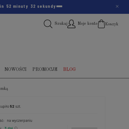
zin
52 minuty
31 sekund
Szukaj
Moje konto
Koszyk
(pus
NOWOŚCI
PROMOCJE
BLOG
gumką
upiło
52
szt.
ść:
na wyczerpaniu
:
3 dni