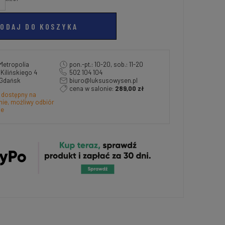
ODAJ DO KOSZYKA
Metropolia
pon.-pt.: 10-20, sob.: 11-20
a Kilińskiego 4
502 104 104
 Gdańsk
biuro@luksusowysen.pl
cena w salonie:
289,00 zł
 dostępny na
ie, możliwy odbiór
ie