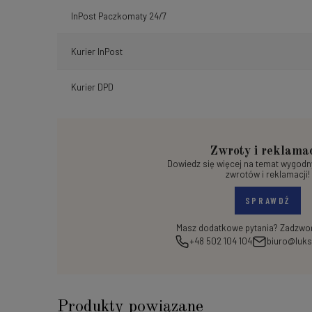
InPost Paczkomaty 24/7
Kurier InPost
Kurier DPD
Zwroty i reklama
Dowiedz się więcej na temat wygod
zwrotów i reklamacji!
SPRAWDŹ
Masz dodatkowe pytania? Zadzwoń
+48 502 104 104
biuro@luks
Produkty powiązane