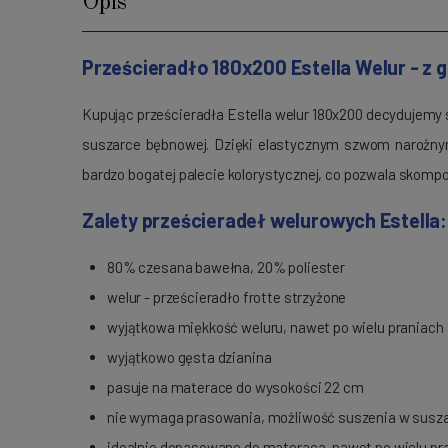
Opis
Prześcieradło 180x200 Estella Welur - z
Kupując prześcieradła Estella welur 180x200 decydujemy 
suszarce bębnowej. Dzięki elastycznym szwom narożnym 
bardzo bogatej palecie kolorystycznej, co pozwala skomp
Zalety prześcieradeł welurowych Estella:
80% czesana bawełna, 20% poliester
welur - prześcieradło frotte strzyżone
wyjątkowa miękkość weluru, nawet po wielu praniach
wyjątkowo gęsta dzianina
pasuje na materace do wysokości 22 cm
nie wymaga prasowania, możliwość suszenia w susz
idealnie dopasowane do materaca, nawet po wielu pr