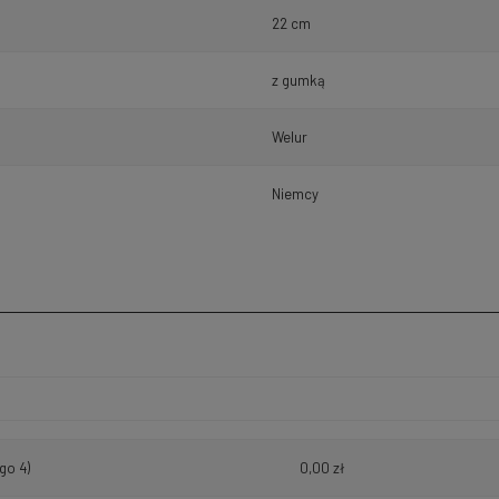
22 cm
z gumką
Welur
Niemcy
h kosztów
go 4)
0,00 zł