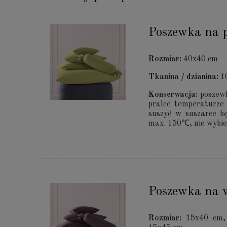
Poszewka na p
Rozmiar:
40x40 cm
Tkanina / dzianina:
1
Konserwacja:
poszewk
pralce temperaturz
suszyć w suszarce b
max. 150℃, nie wybiel
Poszewka na w
Rozmiar:
15x40 cm, 