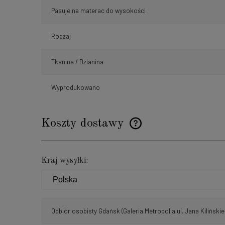
Pasuje na materac do wysokości
Rodzaj
Tkanina / Dzianina
Wyprodukowano
Koszty dostawy
Cena nie zawiera ewentualnyc
Kraj wysyłki:
płatności
Odbiór osobisty Gdańsk
(Galeria Metropolia ul. Jana Kilińskie