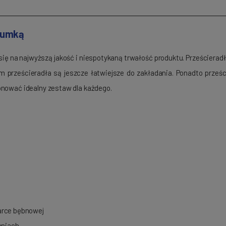
 gumką
się na najwyższą jakość i niespotykaną trwałość produktu. Prześcierad
prześcieradła są jeszcze łatwiejsze do zakładania. Ponadto prześ
onować idealny zestaw dla każdego.
arce bębnowej
aniach