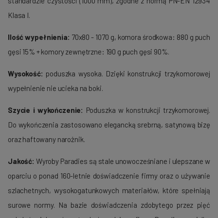
standardzie czystości (1000 mm), zgodne z normą PN-EN 12934
Klasa I.
Ilość wypełnienia:
70x80 - 1070 g, komora środkowa:
880 g puch
gęsi 15% + komory zewnętrzne: 190 g puch gęsi 90%.
Wysokość:
poduszka wysoka. Dzięki konstrukcji trzykomorowej
wypełnienie nie ucieka na boki.
Szycie i wykończenie:
Poduszka w konstrukcji trzykomorowej.
Do wykończenia zastosowano elegancką srebrną, satynową bizę
oraz haftowany narożnik.
Jakość:
Wyroby Paradies są stale unowocześniane i ulepszane w
oparciu o ponad 160-letnie doświadczenie firmy oraz o używanie
szlachetnych, wysokogatunkowych materiałów, które spełniają
surowe normy. Na bazie doświadczenia zdobytego przez pięć