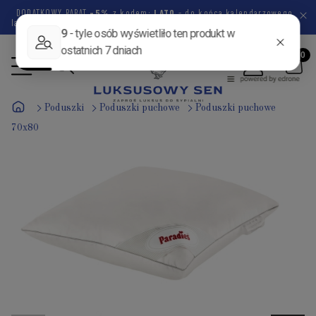
DODATKOWY RABAT
-5%
z kodem:
LATO
- do końca kalendarzowego
lata pozostało
45 dni
7 godzin
58 minut
10 sekund
Poduszki
Poduszki puchowe
Poduszki puchowe
70x80