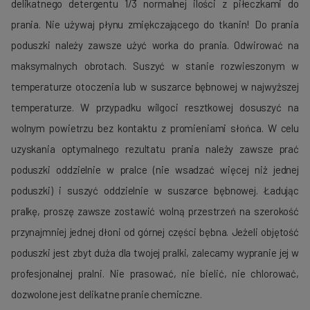
delikatnego detergentu 1/3 normalnej ilości z piłeczkami do
prania. Nie używaj płynu zmiękczającego do tkanin! Do prania
poduszki należy zawsze użyć worka do prania. Odwirować na
maksymalnych obrotach. Suszyć w stanie rozwieszonym w
temperaturze otoczenia lub w suszarce bębnowej w najwyższej
temperaturze. W przypadku wilgoci resztkowej dosuszyć na
wolnym powietrzu bez kontaktu z promieniami słońca. W celu
uzyskania optymalnego rezultatu prania należy zawsze prać
poduszki oddzielnie w pralce (nie wsadzać więcej niż jednej
poduszki) i suszyć oddzielnie w suszarce bębnowej. Ładując
pralkę, proszę zawsze zostawić wolną przestrzeń na szerokość
przynajmniej jednej dłoni od górnej części bębna. Jeżeli objętość
poduszki jest zbyt duża dla twojej pralki, zalecamy wypranie jej w
profesjonalnej pralni. Nie prasować, nie bielić, nie chlorować,
dozwolone jest delikatne pranie chemiczne.