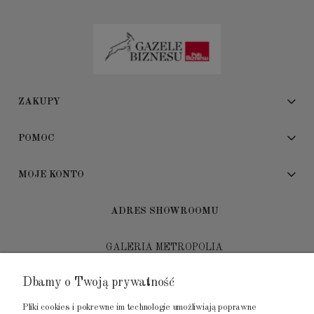
ZAKUPY
POMOC
MOJE KONTO
ADRES SHOWROOMU
GALERIA METROPOLIA
ul. Jana Kilińskiego 4
Dbamy o Twoją prywatność
80-452 Gdańsk
Pliki cookies i pokrewne im technologie umożliwiają poprawne
tel.: 502 104 104