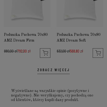
Poduszka Puchowa 70x80
Poduszka Puchowa 70x80
AMZ Dream Firm
AMZ Dream Soft
880,00 zł
792,00 zł
632,00 zł
568,80 zł
ZOBACZ WIĘCEJ
Wyświetlane są wszystkie opinie (pozytywne i
negatywne). Nie weryfikujemy, czy pochodzą one
od klientów, którzy kupili dany produkt.