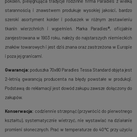
poko­leń, pielę­gnująca tradycje rodzinne firma Paradies z wielką
starannością i znawstwem produ­kuje wysokiej jakości, bardzo
szeroki asortyment kołder i poduszek w róż­nym zestawieniu
tkanin wierzchnich i wypełnień. Marka Paradies®, oficjalnie
zarejestrowana w 1903 roku, należy do najstarszych nie­mieckich
znaków towarowych i jest dziś znana oraz zastrzeżona w Europie
i poza jej granicami.
Gwarancja:
poduszka 70x80 Paradies Tessa Standard objęta jest
2-letnią gwarancją producenta na błędy powstałe w produkcji.
Podstawą do reklamacji jest dowód zakupu zawsze dołączony do
zakupów.
Konserwacja:
codziennie strzepnąć (przywrócić do pierwotnego
kształtu), systematycznie wietrzyć, nie wystawiać na działanie
promieni słonecznych. Prać w temperaturze do 40℃ przy użyciu