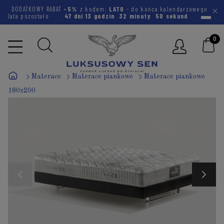
DODATKOWY RABAT
-5%
z kodem:
LATO
- do końca kalendarzowego
lata pozostało
47 dni
13 godzin
32 minuty
49 sekund
Materace
Materace piankowe
Materace piankowe
180x200