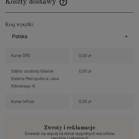
Koszty dostawy
Cena nie zawiera ewentualnych kosztów płatności
Kraj wysyłki:
Kurier DPD
0,00 zł
Odbiór osobisty Gdańsk
0,00 zł
(Galeria Metropolia ul. Jana
Kilińskiego 4)
Kurier InPost
0,00 zł
Zwroty i reklamacje
Dowiedz się więcej na temat wygodnych warunków
zwrotów i reklamacji!