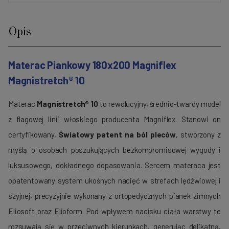
Opis
Materac Piankowy 180x200 Magniflex
Magnistretch® 10
Materac
Magnistretch® 10
to rewolucyjny, średnio-twardy model
z flagowej linii włoskiego producenta
Magniflex
. Stanowi on
certyfikowany,
Światowy patent na ból pleców
, stworzony z
myślą o osobach poszukujących bezkompromisowej wygody i
luksusowego, dokładnego dopasowania. Sercem materaca jest
opatentowany system ukośnych nacięć w strefach lędźwiowej i
szyjnej, precyzyjnie wykonany z ortopedycznych pianek zimnych
Eliosoft oraz Elioform. Pod wpływem nacisku ciała warstwy te
rozsuwają się w przeciwnych kierunkach, generując delikatną,