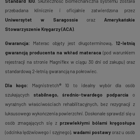
Standard 100
. Skuteczność biomechaniczna systemu została
przebadana klinicznie i oficjalnie zatwierdzona przez
Uniwersytet w Saragossie
oraz
Amerykańskie
Stowarzyszenie Kręgarzy (ACA)
.
Gwarancja:
Materac objęty jest długoterminową,
12-letnią
gwarancją producenta na wkład materaca
(pod warunkiem
rejestracji na stronie Magniflex
w ciągu 30 dni od zakupu) oraz
standardową 2-letnią gwarancją na pokrowiec.
Dla kogo:
Magnistretch® 10 to idealny wybór dla osób
szukających
stabilnego, średnio-twardego podparcia
o
wyraźnych właściwościach rehabilitacyjnych, bez rezygnacji z
luksusowego wykończenia powierzchni. Doskonale sprawdzi się u
osób zmagających się z
przewlekłymi bólami kręgosłupa
(odcinka lędźwiowego i szyjnego),
wadami postawy
oraz u osób