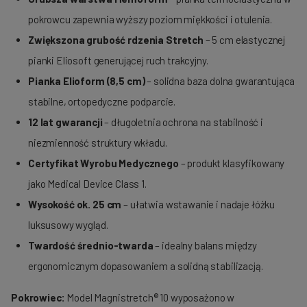
pokrowcu zapewnia wyższy poziom miękkości i otulenia.
Zwiększona grubość rdzenia Stretch
– 5 cm elastycznej
pianki Eliosoft generującej ruch trakcyjny.
Pianka Elioform (8,5 cm)
– solidna baza dolna gwarantująca
stabilne, ortopedyczne podparcie.
12 lat gwarancji
– długoletnia ochrona na stabilność i
niezmienność struktury wkładu.
Certyfikat Wyrobu Medycznego
– produkt klasyfikowany
jako Medical Device Class 1.
Wysokość ok. 25 cm
– ułatwia wstawanie i nadaje łóżku
luksusowy wygląd.
Twardość średnio-twarda
– idealny balans między
ergonomicznym dopasowaniem a solidną stabilizacją.
Pokrowiec:
Model Magnistretch® 10 wyposażono w