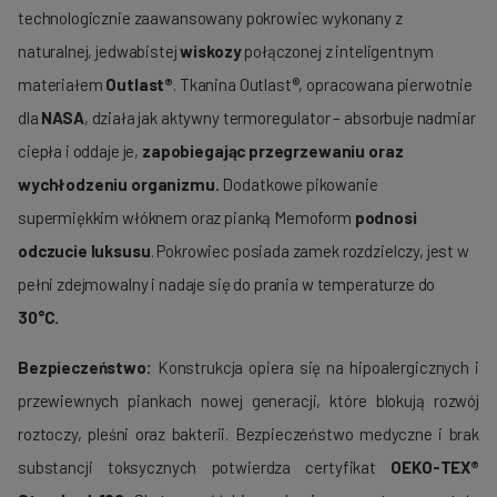
technologicznie zaawansowany pokrowiec wykonany z
naturalnej, jedwabistej
wiskozy
połączonej z inteligentnym
materiałem
Outlast®
. Tkanina Outlast®, opracowana pierwotnie
dla
NASA
, działa jak aktywny termoregulator – absorbuje nadmiar
ciepła i oddaje je,
zapobiegając przegrzewaniu oraz
wychłodzeniu organizmu.
Dodatkowe pikowanie
supermiękkim włóknem oraz pianką Memoform
podnosi
odczucie luksusu
. Pokrowiec posiada zamek rozdzielczy, jest w
pełni zdejmowalny i nadaje się do prania w temperaturze do
30°C.
Bezpieczeństwo:
Konstrukcja opiera się na hipoalergicznych i
przewiewnych piankach nowej generacji, które blokują rozwój
roztoczy, pleśni oraz bakterii. Bezpieczeństwo medyczne i brak
substancji toksycznych potwierdza certyfikat
OEKO-TEX®