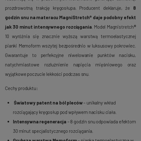
prozdrowotną trakcję kręgosłupa. Producent deklaruje, że
8
godzin snu na materacu MagniStretch® daje podobny efekt
jak 30 minut intensywnego rozciągania
. Model Magnistretch®
10 wyróżnia się znacznie wyższą warstwą termoelastycznej
pianki Memoform wszytej bezpośrednio w luksusowy pokrowiec.
Gwarantuje to perfekcyjne niwelowanie punktów nacisku,
natychmiastowe rozluźnienie napięcia mięśniowego oraz
wyjątkowe poczucie lekkości podczas snu.
Cechy produktu:
Światowy patent na ból pleców
– unikalny wkład
rozciągający kręgosłup pod wpływem nacisku ciała.
Intensywna regeneracja
– 8 godzin snu odpowiada efektom
30 minut specjalistycznego rozciągania.
Grubsza warstwa Memoform
– pianka termoelastyczna w