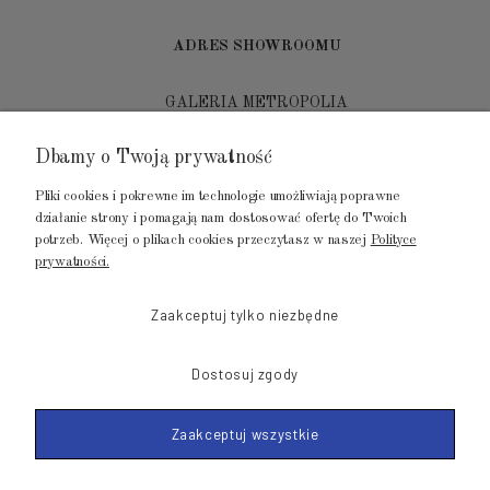
ADRES SHOWROOMU
GALERIA METROPOLIA
ul. Jana Kilińskiego 4
Dbamy o Twoją prywatność
80-452 Gdańsk
Pliki cookies i pokrewne im technologie umożliwiają poprawne
tel.: 502 104 104
działanie strony i pomagają nam dostosować ofertę do Twoich
potrzeb. Więcej o plikach cookies przeczytasz w naszej
Polityce
mail: biuro@luksusowysen.pl
prywatności.
Zaakceptuj tylko niezbędne
Dostosuj zgody
© 2011-2026 LuksusowySen.pl
Zaakceptuj wszystkie
Shoper Premium
Made with
by mamezi.pl