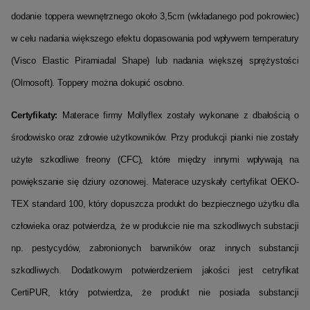
dodanie toppera wewnętrznego około 3,5cm (wkładanego pod pokrowiec)
w celu nadania większego efektu dopasowania pod wpływem temperatury
(Visco Elastic Piramiadal Shape) lub nadania większej sprężystości
(Olmosoft). Toppery można dokupić osobno.
Certyfikaty:
Materace firmy Mollyflex zostały wykonane z dbałością o
środowisko oraz zdrowie użytkowników. Przy produkcji pianki nie zostały
użyte szkodliwe freony (CFC), które między innymi wpływają na
powiększanie się dziury ozonowej. Materace uzyskały certyfikat OEKO-
TEX standard 100, który dopuszcza produkt do bezpiecznego użytku dla
człowieka oraz potwierdza, że w produkcie nie ma szkodliwych substacji
np. pestycydów, zabronionych barwników oraz innych substancji
szkodliwych. Dodatkowym potwierdzeniem jakości jest cetryfikat
CertiPUR, który potwierdza, że produkt nie posiada substancji