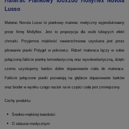
Materac Piankowy 100x200 Mollyflex Nuvola
Lusso
Materac Novula Lusso to piankowy materac medyczny wyprodukowany
przez firmę Mollyflex. Jest to propozycja dla osób lubiących efekt
chmurki. Przyjemna miękkość nawierzchniowa uzyskana jest przez
pikowanie pianki Polygel w pokrowcu. Rdzeń materaca łączy w sobie
połączoną faliście piankę temoelastyczną oraz wysokoelastyczną, dzięki
czemu uzyskujemy bardzo dobre dopasowanie ciała do materaca.
Faliście połączone pianki pozwalają na głębsze dopasowanie barków
oraz bioder w wyniku czego nacisk na te części ciała jest zmniejszony.
Cechy produktu:
Średnio-miękkiej twardości
O statusie medycznym