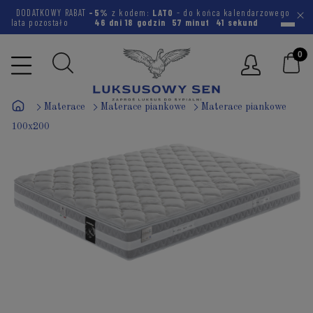
DODATKOWY RABAT
-5%
z kodem:
LATO
- do końca kalendarzowego
lata pozostało
46 dni
18 godzin
57 minut
40 sekund
Materace
Materace piankowe
Materace piankowe
100x200