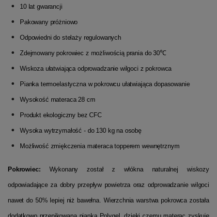
10 lat gwarancji
Pakowany próżniowo
Odpowiedni do stelaży regulowanych
Zdejmowany pokrowiec z możliwością prania do 30℃
Wiskoza ułatwiająca odprowadzanie wilgoci z pokrowca
Pianka termoelastyczna w pokrowcu ułatwiająca dopasowanie
Wysokość materaca 28 cm
Produkt ekologiczny bez CFC
Wysoka wytrzymałość - do 130 kg na osobę
Możliwość zmiękczenia materaca topperem wewnętrznym
Pokrowiec:
Wykonany został z włókna naturalnej wiskozy
odpowiadające za dobry przepływ powietrza oraz odprowadzanie wilgoci
nawet do 50% lepiej niż bawełna. Wierzchnia warstwa pokrowca została
dodatkowo przepikowana pianką Polygel, dzięki czemu materac zyskuje