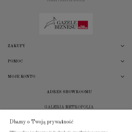
ZAKUPY
POMOC
MOJE KONTO
ADRES SHOWROOMU
GALERIA METROPOLIA
ul. Jana Kilińskiego 4
Dbamy o Twoją prywatność
80-452 Gdańsk