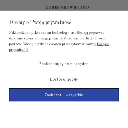
ADRES SHOWROOMU
Dbamy o Twoją prywatność
GALERIA METROPOLIA
ul. Jana Kilińskiego 4
Pliki cookies i pokrewne im technologie umożliwiają poprawne
80-452 Gdańsk
działanie strony i pomagają nam dostosować ofertę do Twoich
potrzeb. Więcej o plikach cookies przeczytasz w naszej
Polityce
tel.: 502 104 104
prywatności.
mail: biuro@luksusowysen.pl
Zaakceptuj tylko niezbędne
Dostosuj zgody
Zaakceptuj wszystkie
© 2011-2026 LuksusowySen.pl
Shoper Premium
Made with
by mamezi.pl