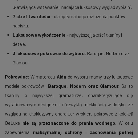
ułatwiająca wstawanie i nadająca luksusowy wygląd sypialni.
7 stref twardości
– dla optymalnego rozłożenia punktów
nacisku.
Luksusowe wykończenie
– najwyższej jakości tkaniny i
detale.
3 luksusowe pokrowce do wyboru:
Baroque, Modern oraz
Glamour
Pokrowiec:
W materacu
Aida
do wyboru mamy trzy luksusowe
modele pokrowców:
Baroque, Modern oraz Glamour
. Są to
tkaniny o najwyższej gramaturze, charakteryzujące się
wyrafinowanym designem i niezwykłą miękkością w dotyku. Ze
względu na ekskluzywny charakter włókien, pokrowce z kolekcji
DeLuxe
nie są przeznaczone do prania wodnego.
W celu
zapewnienia
maksymalnej ochrony i zachowania pełnej