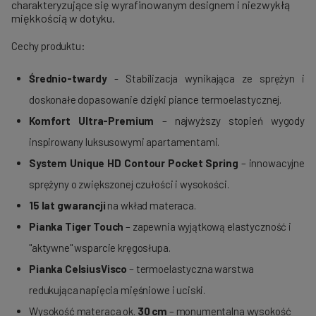
charakteryzujące się wyrafinowanym designem i niezwykłą
miękkością w dotyku.
Cechy produktu:
Średnio-twardy
- Stabilizacja wynikająca ze sprężyn i
doskonałe dopasowanie dzięki piance termoelastycznej.
Komfort Ultra-Premium
– najwyższy stopień wygody
inspirowany luksusowymi apartamentami.
System Unique HD Contour Pocket Spring
– innowacyjne
sprężyny o zwiększonej czułości i wysokości.
15 lat gwarancji
na wkład materaca.
Pianka Tiger Touch
– zapewnia wyjątkową elastyczność i
"aktywne" wsparcie kręgosłupa.
Pianka CelsiusVisco
– termoelastyczna warstwa
redukująca napięcia mięśniowe i uciski.
Wysokość materaca ok.
30 cm
– monumentalna wysokość