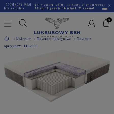
DODATKOWY RABAT
-5%
z kodem:
LATO
- do końca kalendarzowego
lata pozostało
46 dni
10 godzin
14 minut
20 sekund
Materace
Materace sprężynowe
Materace
sprężynowe 140x200