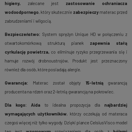
higieny,
zalecane jest
zastosowanie ochraniacza
wodoodpornego
, który skutecznie
zabezpieczy
materac przed
zabrudzeniami i wilgocią.
Bezpieczeństwo:
System sprężyn Unique HD w połączeniu z
otwartokomórkową strukturą pianek
zapewnia stałą
cyrkulację powietrza,
co eliminuje ryzyko przegrzewania się i
hamuje rozwój drobnoustrojów
.
Produkt jest przeznaczony
również dla osób, które posiadają alergie.
Gwarancja:
Materac został objęty
15-letnią
gwarancją
producenta na rdzeń oraz 2-letnią gwarancją na pokrowiec.
Dla kogo:
Aida
to idealna propozycja dla
najbardziej
wymagających użytkowników
, którzy oczekują od materaca
czegoś więcej niż tylko wygody. Dzięki piance CelsiusVisco model
ten jest
wzorcowym
rozwiązaniem dla osób z
bólami