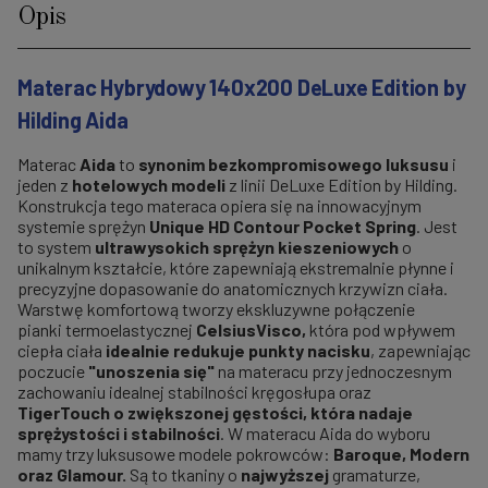
Opis
Materac Hybrydowy 140x200 DeLuxe Edition by
Hilding Aida
Materac
Aida
to
synonim bezkompromisowego luksusu
i
jeden z
hotelowych modeli
z linii DeLuxe Edition by Hilding.
Konstrukcja tego materaca opiera się na innowacyjnym
systemie sprężyn
Unique HD Contour Pocket Spring
. Jest
to system
ultrawysokich sprężyn kieszeniowych
o
unikalnym kształcie, które zapewniają ekstremalnie płynne i
precyzyjne dopasowanie do anatomicznych krzywizn ciała.
Warstwę komfortową tworzy ekskluzywne połączenie
pianki termoelastycznej
CelsiusVisco,
która pod wpływem
ciepła ciała
idealnie redukuje punkty nacisku
, zapewniając
poczucie
"unoszenia się"
na materacu przy jednoczesnym
zachowaniu idealnej stabilności kręgosłupa
oraz
TigerTouch o zwiększonej gęstości, która nadaje
sprężystości i stabilności
. W materacu Aida do wyboru
mamy trzy luksusowe modele pokrowców:
Baroque, Modern
oraz Glamour.
Są to tkaniny o
najwyższej
gramaturze,