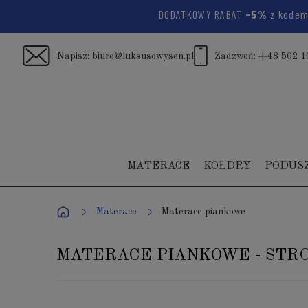
DODATKOWY RABAT
-5%
z kode
Napisz:
biuro@luksusowysen.pl
Zadzwoń:
+48 502 1
MATERACE
KOŁDRY
PODUS
Materace
Materace piankowe
MATERACE PIANKOWE - STRO