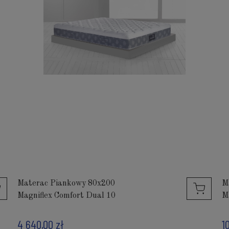
Materac Piankowy 80x200
M
Magniflex Comfort Dual 10
M
4 640,00 zł
1