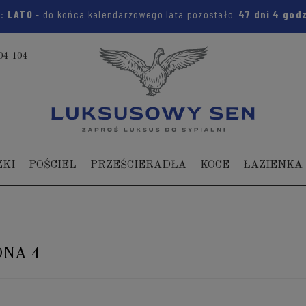
m:
LATO
- do końca kalendarzowego lata pozostało
47 dni
4 god
04 104
ZKI
POŚCIEL
PRZEŚCIERADŁA
KOCE
ŁAZIENKA
NA 4