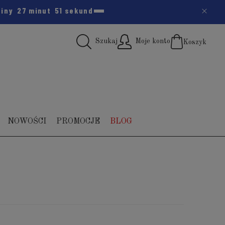
ziny
27 minut
50 sekund
Szukaj
Moje konto
Koszyk
(pus
NOWOŚCI
PROMOCJE
BLOG