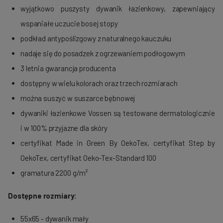
wyjątkowo puszysty dywanik łazienkowy, zapewniający
wspaniałe uczucie bosej stopy
podkład antypoślizgowy z naturalnego kauczuku
nadaje się do posadzek z ogrzewaniem podłogowym
3 letnia gwarancja producenta
dostępny w wielu kolorach oraz trzech rozmiarach
można suszyć w suszarce bębnowej
dywaniki łazienkowe Vossen są testowane dermatologicznie
i w 100% przyjazne dla skóry
certyfikat Made in Green By OekoTex, certyfikat Step by
OekoTex, certyfikat Oeko-Tex-Standard 100
gramatura 2200 g/m²
Dostępne rozmiary:
55x65 - dywanik mały