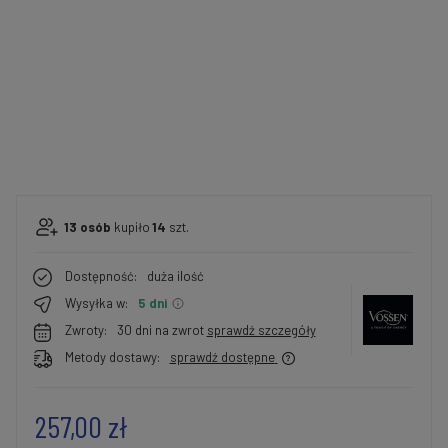
13
osób
kupiło
14
szt.
Dostępność:
duża ilość
Wysyłka w:
5 dni
Zwroty:
30 dni na zwrot
sprawdź szczegóły
Metody dostawy:
sprawdź dostępne
257,00 zł