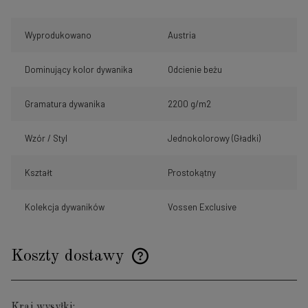
Wyprodukowano
Austria
Dominujący kolor dywanika
Odcienie beżu
Gramatura dywanika
2200 g/m2
Wzór / Styl
Jednokolorowy (Gładki)
Kształt
Prostokątny
Kolekcja dywaników
Vossen Exclusive
Koszty dostawy
Cena nie zawiera ewentualnych kosztów płatności
Kraj wysyłki: