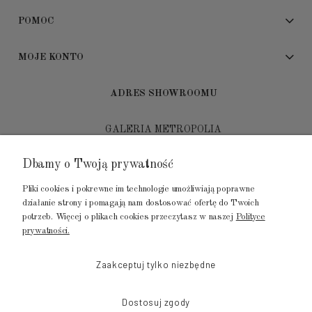
POMOC
MOJE KONTO
ADRES SHOWROOMU
GALERIA METROPOLIA
ul. Jana Kilińskiego 4
Dbamy o Twoją prywatność
80-452 Gdańsk
Pliki cookies i pokrewne im technologie umożliwiają poprawne
tel.: 502 104 104
działanie strony i pomagają nam dostosować ofertę do Twoich
potrzeb. Więcej o plikach cookies przeczytasz w naszej
Polityce
mail: biuro@luksusowysen.pl
prywatności.
Zaakceptuj tylko niezbędne
Dostosuj zgody