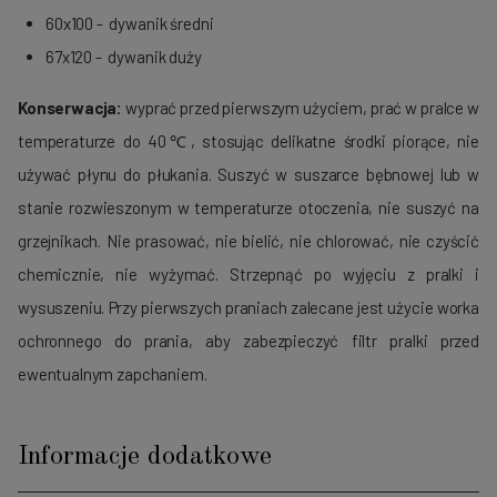
60x100 - dywanik średni
67x120 - dywanik duży
Konserwacja:
wyprać przed pierwszym użyciem, prać w pralce w
temperaturze do 40℃, stosując delikatne środki piorące, nie
używać płynu do płukania. Suszyć w suszarce bębnowej lub w
stanie rozwieszonym w temperaturze otoczenia, nie suszyć na
grzejnikach. Nie prasować, nie bielić, nie chlorować, nie czyścić
chemicznie, nie wyżymać. Strzepnąć po wyjęciu z pralki i
wysuszeniu. Przy pierwszych praniach zalecane jest użycie worka
ochronnego do prania, aby zabezpieczyć filtr pralki przed
ewentualnym zapchaniem.
Informacje dodatkowe