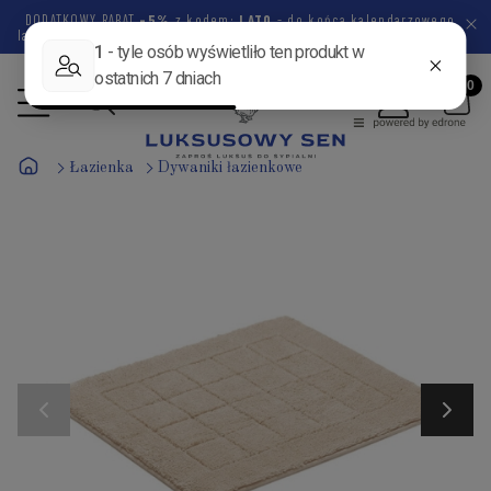
DODATKOWY RABAT
-5%
z kodem:
LATO
- do końca kalendarzowego
lata pozostało
47 dni
0 godzin
17 minut
23 sekundy
Łazienka
Dywaniki łazienkowe