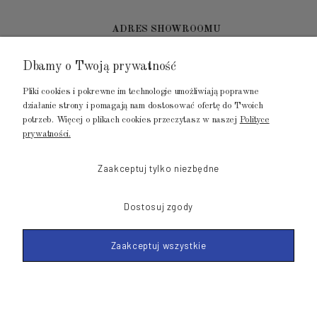
ADRES SHOWROOMU
Dbamy o Twoją prywatność
GALERIA METROPOLIA
ul. Jana Kilińskiego 4
Pliki cookies i pokrewne im technologie umożliwiają poprawne
80-452 Gdańsk
działanie strony i pomagają nam dostosować ofertę do Twoich
potrzeb. Więcej o plikach cookies przeczytasz w naszej
Polityce
tel.: 502 104 104
prywatności.
mail: biuro@luksusowysen.pl
Zaakceptuj tylko niezbędne
Dostosuj zgody
Zaakceptuj wszystkie
© 2011-2026 LuksusowySen.pl
Shoper Premium
Made with
by mamezi.pl