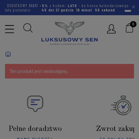
DODATKOWY RABAT
-5%
z kodem:
LATO
- do końca kalendarzowego
lata pozostało
45 dni
21 godzin
16 minut
50 sekund
Ten produkt jest niedostępny.
Pełne doradztwo
Zwrot zakup