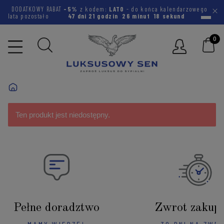
DODATKOWY RABAT
-5%
z kodem:
LATO
- do końca kalendarzowego
lata pozostało
47 dni
21 godzin
26 minut
18 sekund
Ten produkt jest niedostępny.
Pełne doradztwo
Zwrot zakup