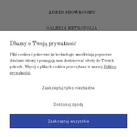
ADRES SHOWROOMU
GALERIA METROPOLIA
ul. Jana Kilińskiego 4
Dbamy o Twoją prywatność
80-452 Gdańsk
Pliki cookies i pokrewne im technologie umożliwiają poprawne
tel.: 502 104 104
działanie strony i pomagają nam dostosować ofertę do Twoich
potrzeb. Więcej o plikach cookies przeczytasz w naszej
Polityce
mail: biuro@luksusowysen.pl
prywatności.
Zaakceptuj tylko niezbędne
Dostosuj zgody
© 2011-2026 LuksusowySen.pl
Zaakceptuj wszystkie
Shoper Premium
Made with
by mamezi.pl