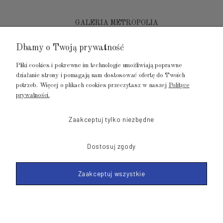
GALERIA METROPOLIA
ul. Jana Kilińskiego 4
Dbamy o Twoją prywatność
80-452 Gdańsk
Pliki cookies i pokrewne im technologie umożliwiają poprawne
tel.: 502 104 104
działanie strony i pomagają nam dostosować ofertę do Twoich
potrzeb. Więcej o plikach cookies przeczytasz w naszej
Polityce
mail: biuro@luksusowysen.pl
prywatności.
Zaakceptuj tylko niezbędne
Dostosuj zgody
© 2011-2026 LuksusowySen.pl
Zaakceptuj wszystkie
Shoper Premium
Made with
by mamezi.pl
POKAŻ PEŁNĄ WERSJĘ STRONY