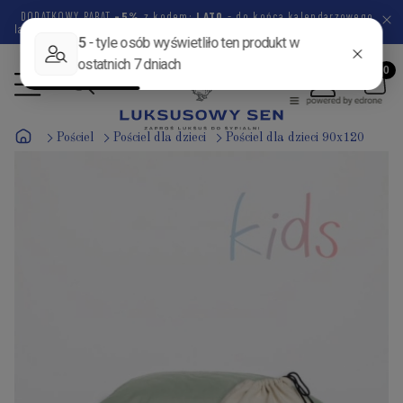
DODATKOWY RABAT
-5%
z kodem:
LATO
- do końca kalendarzowego
lata pozostało
45 dni
7 godzin
17 minut
13 sekund
Pościel
Pościel dla dzieci
Pościel dla dzieci 90x120