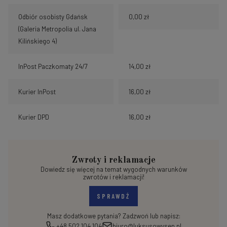
Odbiór osobisty Gdańsk
0,00 zł
(Galeria Metropolia ul. Jana
Kilińskiego 4)
InPost Paczkomaty 24/7
14,00 zł
Kurier InPost
16,00 zł
Kurier DPD
16,00 zł
Zwroty i reklamacje
Dowiedz się więcej na temat wygodnych warunków
zwrotów i reklamacji!
SPRAWDŹ
Masz dodatkowe pytania? Zadzwoń lub napisz:
+48 502 104 104
biuro@luksusowysen.pl