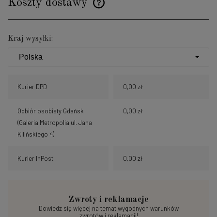
Koszty dostawy
Cena nie zawiera ewentualnych kosztów płatności
Kraj wysyłki:
Kurier DPD
0,00 zł
Odbiór osobisty Gdańsk
0,00 zł
(Galeria Metropolia ul. Jana
Kilińskiego 4)
Kurier InPost
0,00 zł
Zwroty i reklamacje
Dowiedz się więcej na temat wygodnych warunków
zwrotów i reklamacji!