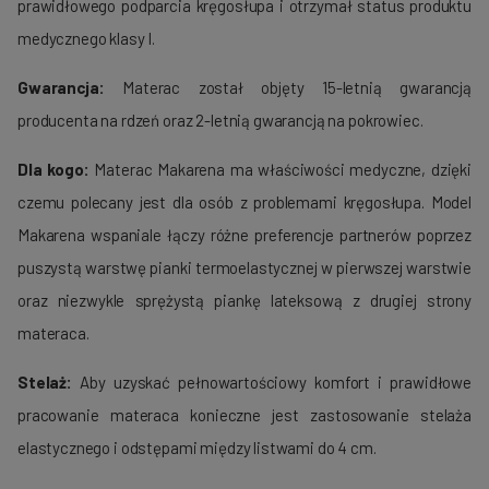
prawidłowego podparcia kręgosłupa i otrzymał status produktu
medycznego klasy I.
Gwarancja:
Materac został objęty 15-letnią gwarancją
producenta na rdzeń oraz 2-letnią gwarancją na pokrowiec.
Dla kogo:
Materac Makarena ma właściwości medyczne, dzięki
czemu polecany jest dla osób z problemami kręgosłupa.
Model
Makarena wspaniale łączy różne preferencje partnerów poprzez
puszystą warstwę pianki
termoelastycznej
w pierwszej warstwie
oraz niezwykle sprężystą piankę lateksową z drugiej strony
materaca.
Stelaż:
Aby uzyskać pełnowartościowy komfort i prawidłowe
pracowanie materaca konieczne jest zastosowanie stelaża
elastycznego i odstępami między listwami do 4 cm.