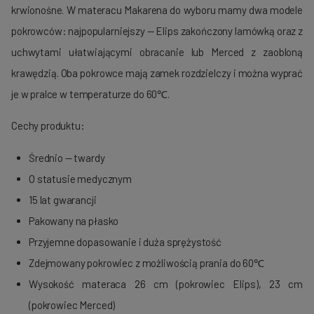
krwionośne.
W materacu Makarena do wyboru mamy dwa modele
pokrowców: najpopularniejszy — Elips zakończony lamówką oraz z
uchwytami ułatwiającymi obracanie lub
Merced
z zaobloną
krawędzią.
Oba pokrowce mają zamek rozdzielczy i można wyprać
je w pralce w temperaturze do 60℃.
Cechy produktu:
Średnio — twardy
O statusie medycznym
15 lat gwarancji
Pakowany na płasko
Przyjemne dopasowanie i duża sprężystość
Zdejmowany pokrowiec z możliwością prania do 60℃
Wysokość materaca 26 cm (pokrowiec Elips), 23 cm
(pokrowiec
Merced
)