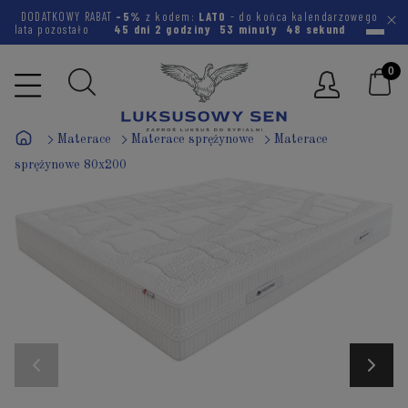
DODATKOWY RABAT
-5%
z kodem:
LATO
- do końca kalendarzowego
lata pozostało
45 dni
2 godziny
53 minuty
47 sekund
Materace
Materace sprężynowe
Materace
sprężynowe 80x200