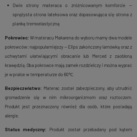
Dwie strony materaca o zróżnicowanym komforcie —
sprężysta strona lateksowa oraz dopasowująca się strona z
pianką
tremoelastyczną
Pokrowiec:
W materacu Makarena do wyboru mamy dwa modele
pokrowców: najpopularniejszy — Elips zakończony lamówką oraz z
uchwytami ułatwiającymi obracanie lub
Merced
z zaobloną
krawędzią.
Oba pokrowce mają zamek rozdzielczy i można wyprać
je w pralce w temperaturze do 60℃.
Bezpieczeństwo:
Materac został zabezpieczony, aby utrudnić
gromadzenie się w nim mikroorganizmom oraz roztoczom.
Produkt jest przeznaczony również dla osób, które posiadają
alergie.
Status medyczny:
Produkt został przebadany pod kątem