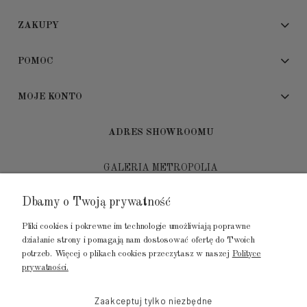
ZAKUPY
POMOC
MOJE KONTO
ADRES SHOWROOMU
GALERIA METROPOLIA
ul. Jana Kilińskiego 4
Dbamy o Twoją prywatność
80-452 Gdańsk
Pliki cookies i pokrewne im technologie umożliwiają poprawne
tel.: 502 104 104
działanie strony i pomagają nam dostosować ofertę do Twoich
potrzeb. Więcej o plikach cookies przeczytasz w naszej
Polityce
mail: biuro@luksusowysen.pl
prywatności.
Zaakceptuj tylko niezbędne