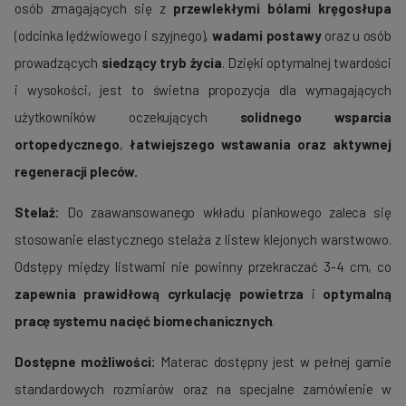
osób zmagających się z
przewlekłymi bólami kręgosłupa
(odcinka lędźwiowego i szyjnego),
wadami postawy
oraz u osób
prowadzących
siedzący tryb życia
. Dzięki optymalnej twardości
i wysokości, jest to świetna propozycja dla wymagających
użytkowników oczekujących
solidnego wsparcia
ortopedycznego
,
łatwiejszego wstawania oraz aktywnej
regeneracji pleców.
Stelaż:
Do zaawansowanego wkładu piankowego zaleca się
stosowanie elastycznego stelaża z listew klejonych warstwowo.
Odstępy między listwami nie powinny przekraczać 3-4 cm, co
zapewnia prawidłową cyrkulację powietrza
i
optymalną
pracę systemu nacięć biomechanicznych
.
Dostępne możliwości:
Materac dostępny jest w pełnej gamie
standardowych rozmiarów oraz na specjalne zamówienie w