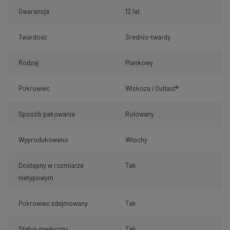
Gwarancja
12 lat
Twardość
Średnio-twardy
Rodzaj
Piankowy
Pokrowiec
Wiskoza i Outlast®
Sposób pakowania
Rolowany
Wyprodukowano
Włochy
Dostępny w rozmiarze
Tak
nietypowym
Pokrowiec zdejmowany
Tak
Status medyczny
Tak