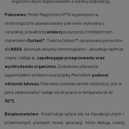
ergonomicznym dopasowaniem a solidną stabilizacją.
Pokrowiec:
Model Magnistretch® 10 wyposażono w
technologicznie zaawansowany pokrowiec wykonany z
naturalnej, jedwabistej
wiskozy
połączonej z inteligentnym
materiałem
Outlast®
. Tkanina Outlast®, opracowana pierwotnie
dla
NASA
, działa jak aktywny termoregulator – absorbuje nadmiar
ciepła i oddaje je,
zapobiegając przegrzewaniu oraz
wychłodzeniu organizmu.
Dodatkowe pikowanie
supermiękkim włóknem oraz pianką Memoform
podnosi
odczucie luksusu
. Pokrowiec posiada zamek rozdzielczy, jest w
pełni zdejmowalny i nadaje się do prania w temperaturze do
30°C.
Bezpieczeństwo:
Konstrukcja opiera się na hipoalergicznych i
przewiewnych piankach nowej generacji, które blokują rozwój