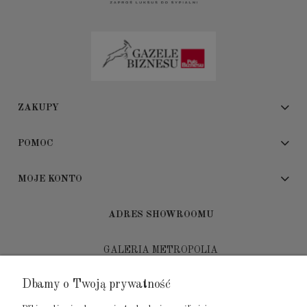
ZAKUPY
POMOC
MOJE KONTO
ADRES SHOWROOMU
GALERIA METROPOLIA
ul. Jana Kilińskiego 4
Dbamy o Twoją prywatność
80-452 Gdańsk