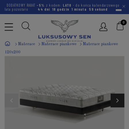
DODATKOWY RABAT
-5%
z kodem:
LATO
- do końca kalendarzowego
lata pozostało
44 dni
18 godzin
1 minuta
58 sekund
Materace
Materace piankowe
Materace piankowe
120x200