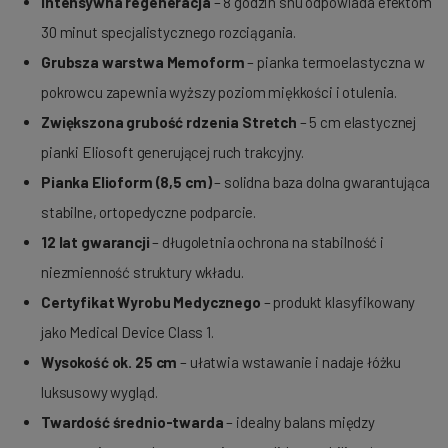
Intensywna regeneracja
– 8 godzin snu odpowiada efektom
30 minut specjalistycznego rozciągania.
Grubsza warstwa Memoform
– pianka termoelastyczna w
pokrowcu zapewnia wyższy poziom miękkości i otulenia.
Zwiększona grubość rdzenia Stretch
– 5 cm elastycznej
pianki Eliosoft generującej ruch trakcyjny.
Pianka Elioform (8,5 cm)
– solidna baza dolna gwarantująca
stabilne, ortopedyczne podparcie.
12 lat gwarancji
– długoletnia ochrona na stabilność i
niezmienność struktury wkładu.
Certyfikat Wyrobu Medycznego
– produkt klasyfikowany
jako Medical Device Class 1.
Wysokość ok. 25 cm
– ułatwia wstawanie i nadaje łóżku
luksusowy wygląd.
Twardość średnio-twarda
– idealny balans między