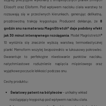
Eliosoft oraz Elioform. Pod wpływem nacisku ciała warstwy te
rozsuwają się w przeciwnych kierunkach, generując delikatną,
prozdrowotną trakcję kręgosłupa. Producent deklaruje, że
8
godzin snu na materacu MagniStretch® daje podobny efekt
jak 30 minut intensywnego rozciągania
. Model Magnistretch®
10 wyróżnia się znacznie wyższą warstwą termoelastycznej
pianki Memoform wszytej bezpośrednio w luksusowy pokrowiec.
Gwarantuje to perfekcyjne niwelowanie punktów nacisku,
natychmiastowe rozluźnienie napięcia mięśniowego oraz
wyjątkowe poczucie lekkości podczas snu.
Cechy produktu:
Światowy patent na ból pleców
– unikalny wkład
rozciągający kręgosłup pod wpływem nacisku ciała.