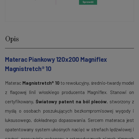
Opis
Materac Piankowy 120x200 Magniflex
Magnistretch® 10
Materac
Magnistretch® 10
to rewolucyjny, średnio-twardy model
z flagowej linii włoskiego producenta
Magniflex
. Stanowi on
certyfikowany,
Światowy patent na ból pleców
, stworzony z
myślą o osobach poszukujących bezkompromisowej wygody i
luksusowego, dokładnego dopasowania. Sercem materaca jest
opatentowany system ukośnych nacięć w strefach lędźwiowej i
szyjnej, precyzyjnie wykonany z ortopedycznych pianek zimnych