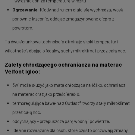
i wyraźnie obniża temperaturę w łóżku.
Ogrzewanie:
Kiedy nad ranem ciało się wychładza, wosk
ponownie krzepnie, oddając zmagazynowane ciepło z
powrotem.
Ta dwukierunkowa technologia eliminuje skoki temperatur i
wilgotności, dbając o idealny, suchy mikroklimat przez całą noc.
Zalety chłodzącego ochraniacza na materac
Velfont Igloo:
3w1 może służyć jako mata chłodząca na łóżko, ochraniacz
na materac oraz jako prześcieradło.
termoregulująca bawełna z Outlast® tworzy stały mikroklimat
przez całą noc.
oddychający - przepuszcza parę wodną i powietrze.
idealne rozwiązane dla osób, które często odczuwają zmiany