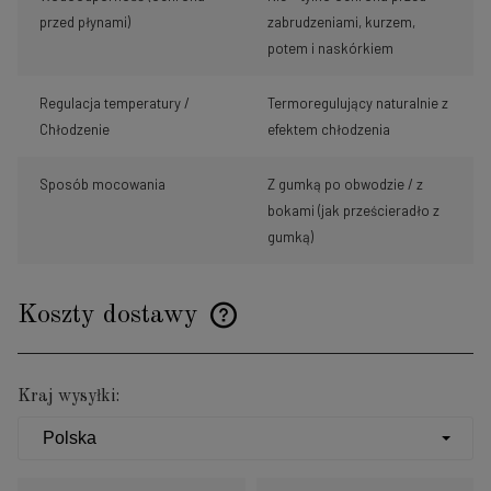
przed płynami)
zabrudzeniami, kurzem,
potem i naskórkiem
Regulacja temperatury /
Termoregulujący naturalnie z
Chłodzenie
efektem chłodzenia
Sposób mocowania
Z gumką po obwodzie / z
bokami (jak prześcieradło z
gumką)
Koszty dostawy
Cena nie zawiera ewentualnych kosztów płatności
Kraj wysyłki: