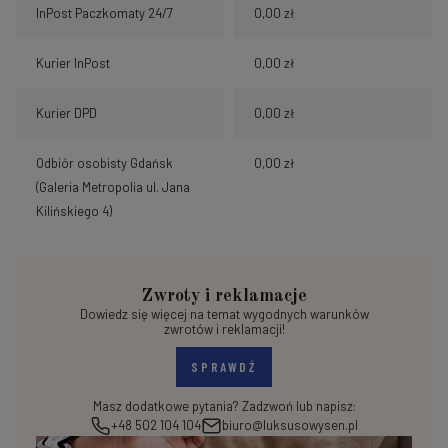
InPost Paczkomaty 24/7
0,00 zł
Kurier InPost
0,00 zł
Kurier DPD
0,00 zł
Odbiór osobisty Gdańsk
0,00 zł
(Galeria Metropolia ul. Jana
Kilińskiego 4)
Zwroty i reklamacje
Dowiedz się więcej na temat wygodnych warunków
zwrotów i reklamacji!
SPRAWDŹ
Masz dodatkowe pytania? Zadzwoń lub napisz:
+48 502 104 104
biuro@luksusowysen.pl