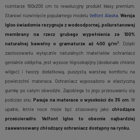
rozmiarze 160x200 cm to rewolucyjny produkt klasy premium.
Stanowi rozwinięcie popularnego modelu
Velfont Alaska
.
Wersja
Igloo świadomie rezygnuje z wodoodpornej, poliuretanowej
membrany na rzecz grubego wypełnienia ze 100%
naturalnej bawełny o gramaturze aż 400 g/m²
. Dzięki
zastosowaniu wyłącznie naturalnych materiałów ochraniacz
genialnie oddycha, jest wysoce higroskopijny (doskonale chłonie
wilgoć) i tworzy dodatkową, puszystą warstwę komfortu na
powierzchni materaca. Ochraniacz wyposażono w elastyczną
gumkę po całym obwodzie. Zapobiega to jego przesuwaniu się
podczas snu.
Pasuje na materace o wysokości do 35 cm
. W
upalne, letnie noce może być stosowany jako
chłodzące
prześcieradło
.
Velfont Igloo to obecnie najbardziej
zaawansowany chłodzący ochraniacz dostępny na rynku.