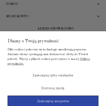
POMOC
MOJE KONTO
ADRES SHOWROOMU
Dbamy o Twoją prywatność
GALERIA METROPOLIA
ul. Jana Kilińskiego 4
Pliki cookies i pokrewne im technologie umożliwiają poprawne
80-452 Gdańsk
działanie strony i pomagają nam dostosować ofertę do Twoich
potrzeb. Więcej o plikach cookies przeczytasz w naszej
Polityce
tel.: 502 104 104
prywatności.
mail: biuro@luksusowysen.pl
Zaakceptuj tylko niezbędne
Dostosuj zgody
Zaakceptuj wszystkie