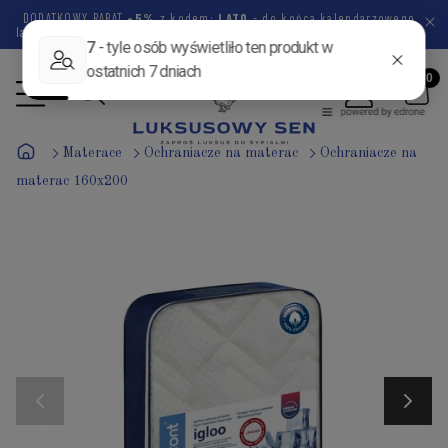
DODATKOWY RABAT
-5%
z kodem:
LATO
- do końca kalendarzowego
lata pozostało
47 dni
5 godzin
48 minut
13 sekund
Materace
Ochraniacze na materac
Ochraniacze na
materac 160x200