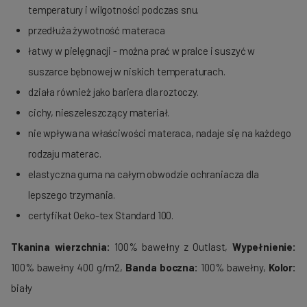
temperatury i wilgotności podczas snu.
przedłuża żywotność materaca
łatwy w pielęgnacji - można prać w pralce i suszyć w
suszarce bębnowej w niskich temperaturach.
działa również jako bariera dla roztoczy.
cichy, nieszeleszczący materiał.
nie wpływa na właściwości materaca, nadaje się na każdego
rodzaju materac.
elastyczna guma na całym obwodzie ochraniacza dla
lepszego trzymania.
certyfikat Oeko-tex Standard 100.
Tkanina wierzchnia:
100% bawełny z Outlast,
Wypełnienie:
100% bawełny 400 g/m2,
Banda boczna:
100% bawełny,
Kolor:
biały